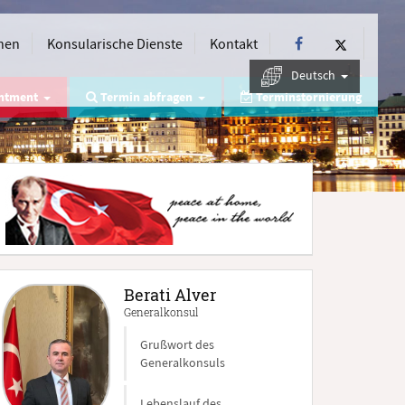
nen
Konsularische Dienste
Kontakt
Deutsch
intment
Termin abfragen
Terminstornierung
Berati Alver
Generalkonsul
Grußwort des
Generalkonsuls
Lebenslauf des