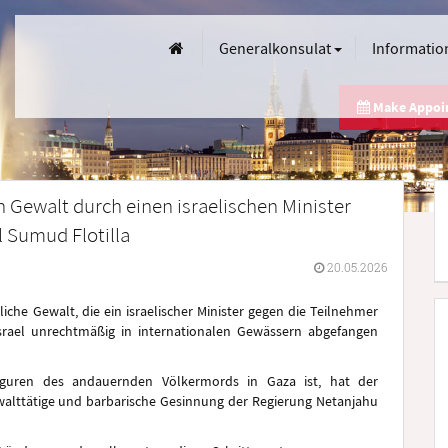
Generalkonsulat
Informatio
Make Appo
n Gewalt durch einen israelischen Minister
l Sumud Flotilla
20.05.2026
liche Gewalt, die ein israelischer Minister gegen die Teilnehmer
srael unrechtmäßig in internationalen Gewässern abgefangen
lfiguren des andauernden Völkermords in Gaza ist, hat der
ewalttätige und barbarische Gesinnung der Regierung Netanjahu