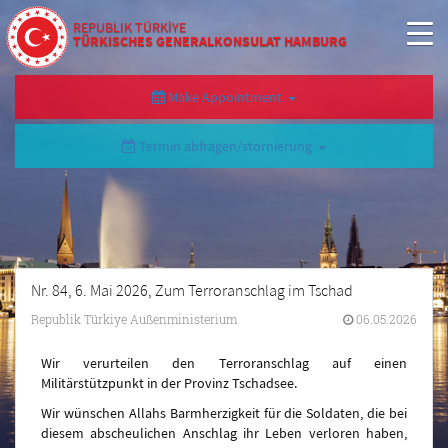
REPUBLIK TÜRKİYE
TÜRKISCHES GENERALKONSULAT HAMBURG
Make Appointment
Termin abfragen/stornierung
Nr. 84, 6. Mai 2026, Zum Terroranschlag im Tschad
Republik Türkiye Außenministerium
06.05.2026
Wir verurteilen den Terroranschlag auf einen
Militärstützpunkt in der Provinz Tschadsee.
Wir wünschen Allahs Barmherzigkeit für die Soldaten, die bei
diesem abscheulichen Anschlag ihr Leben verloren haben,