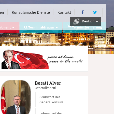
nen
Konsularische Dienste
Kontakt
Deutsch
intment
Termin abfragen
Terminstornierung
Berati Alver
Generalkonsul
Grußwort des
Generalkonsuls
Lebenslauf des