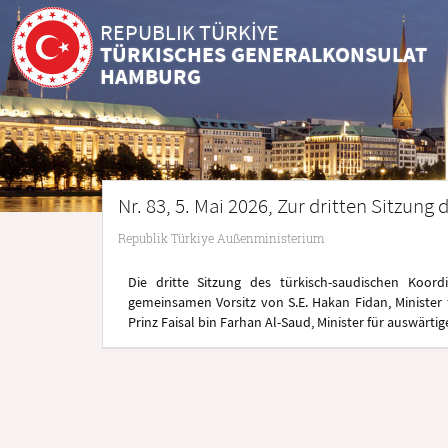
REPUBLIK TÜRKİYE
TÜRKISCHES GENERALKONSULAT
HAMBURG
Nr. 83, 5. Mai 2026, Zur dritten Sitzun
Republik Türkiye Außenministerium
Die dritte Sitzung des türkisch-saudischen Koor
gemeinsamen Vorsitz von S.E. Hakan Fidan, Minister 
Prinz Faisal bin Farhan Al-Saud, Minister für auswärti