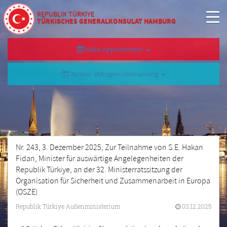
REPUBLIK TÜRKİYE
TÜRKISCHES GENERALKONSULAT HAMBURG
Make Appointment
Termin abfragen/stornierung
Nr. 243, 3. Dezember 2025, Zur Teilnahme von S.E. Hakan
Fidan, Minister für auswärtige Angelegenheiten der
Republik Türkiye, an der 32. Ministerratssitzung der
Organisation für Sicherheit und Zusammenarbeit in Europa
(OSZE)
Republik Türkiye Außenministerium
03.12.2025