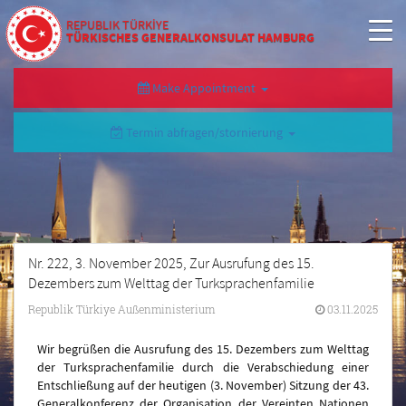
REPUBLIK TÜRKİYE
TÜRKISCHES GENERALKONSULAT HAMBURG
Make Appointment
Termin abfragen/stornierung
Nr. 222, 3. November 2025, Zur Ausrufung des 15.
Dezembers zum Welttag der Turksprachenfamilie
Republik Türkiye Außenministerium
03.11.2025
Wir begrüßen die Ausrufung des 15. Dezembers zum Welttag
der Turksprachenfamilie durch die Verabschiedung einer
Entschließung auf der heutigen (3. November) Sitzung der 43.
Generalkonferenz der Organisation der Vereinten Nationen