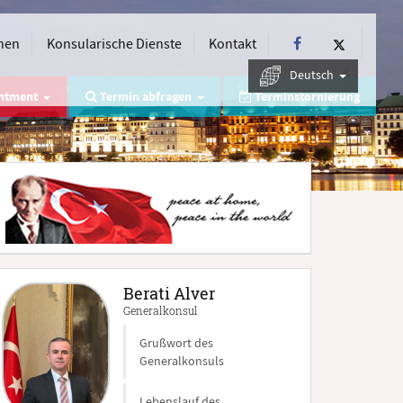
nen
Konsularische Dienste
Kontakt
Deutsch
intment
Termin abfragen
Terminstornierung
Berati Alver
Generalkonsul
Grußwort des
Generalkonsuls
Lebenslauf des