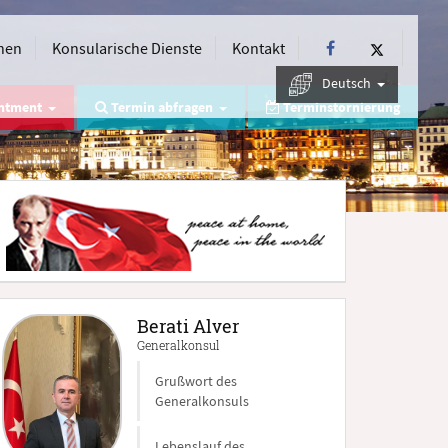
nen
Konsularische Dienste
Kontakt
Deutsch
intment
Termin abfragen
Terminstornierung
Berati Alver
Generalkonsul
Grußwort des
Generalkonsuls
Lebenslauf des