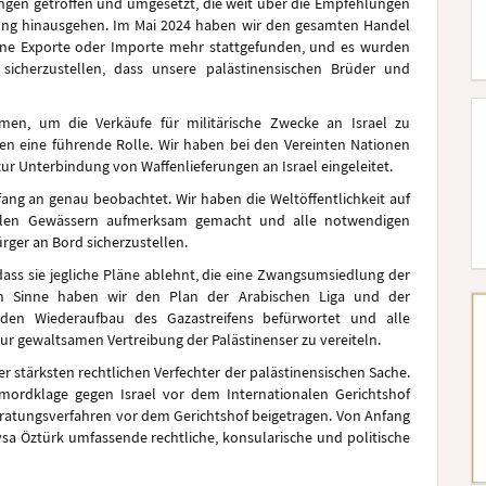
ngen getroffen und umgesetzt, die weit über die Empfehlungen
ung hinausgehen. Im Mai 2024 haben wir den gesamten Handel
keine Exporte oder Importe mehr stattgefunden, und es wurden
 sicherzustellen, dass unsere palästinensischen Brüder und
men, um die Verkäufe für militärische Zwecke an Israel zu
men eine führende Rolle. Wir haben bei den Vereinten Nationen
zur Unterbindung von Waffenlieferungen an Israel eingeleitet.
fang an genau beobachtet. Wir haben die Weltöffentlichkeit auf
ionalen Gewässern aufmerksam gemacht und alle notwendigen
rger an Bord sicherzustellen.
dass sie jegliche Pläne ablehnt, die eine Zwangsumsiedlung der
sem Sinne haben wir den Plan der Arabischen Liga und der
 den Wiederaufbau des Gazastreifens befürwortet und alle
ur gewaltsamen Vertreibung der Palästinenser zu vereiteln.
r stärksten rechtlichen Verfechter der palästinensischen Sache.
ermordklage gegen Israel vor dem Internationalen Gerichtshof
eratungsverfahren vor dem Gerichtshof beigetragen. Von Anfang
sa Öztürk umfassende rechtliche, konsularische und politische