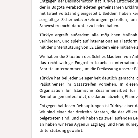
Entgegen der Desinformation hat Türkiye Entscheidu
der in Bogota verabschiedeten gemeinsamen Erklär
mit Israel vollständig eingestellt. Seitdem haben 
sorgfältige Sicherheitsvorkehrungen getroffen, um
Schwestern nicht darunter zu leiden haben.
Türkiye ergreift außerdem alle möglichen Maßnah
verhindern, und spielt auf internationalen Plattfor
mit der Unterstützung von 52 Ländern eine Initiative 
Wir haben die Situation des Schiffes Madleen von An
das rechtswidrige Eingreifen Israels in internat
Schritte unternommen, um die Freilassung unserer Bü
Türkiye hat bei jeder Gelegenheit deutlich gemacht, 
Palästinenser im Gazastreifen vorsehen. In die
Organisation für Islamische Zusammenarbeit für
Bemühungen unterstützt, die darauf abzielen, Pläne z
Entgegen haltlosen Behauptungen ist Türkiye einer de
Wir sind einer der dreizehn Staaten, die der Völk
beigetreten sind, und wir haben zu zwei laufenden B
an haben wir Frau Ayşenur Ezgi Eygi und Frau Rümey
Unterstützung gewährt.