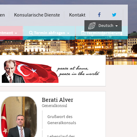
nen
Konsularische Dienste
Kontakt
Deutsch
intment
Termin abfragen
Terminstornierung
Berati Alver
Generalkonsul
Grußwort des
Generalkonsuls
Lebenslauf des