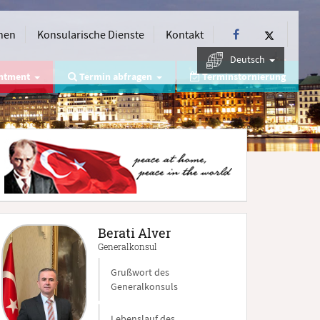
nen
Konsularische Dienste
Kontakt
Deutsch
intment
Termin abfragen
Terminstornierung
Berati Alver
Generalkonsul
Grußwort des
Generalkonsuls
Lebenslauf des