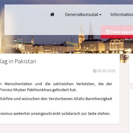
Generalkonsulat
Informatio
Make Appo
lag in Pakistan
28.06.2025
on Menschenleben und die zahlreichen Verletzten, die der
n Provinz Khyber Pakhtunkhwa gefordert hat.
Schärfste und wünschen den Verstorbenen Allahs Barmherzigkeit
ismus weiterhin uneingeschränkt solidarisch zur Seite stehen.