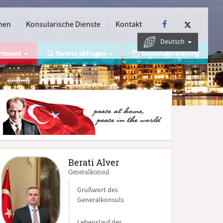
nen
Konsularische Dienste
Kontakt
Deutsch
intment
Termin abfragen
Terminstornierung
Berati Alver
Generalkonsul
Grußwort des
Generalkonsuls
Lebenslauf des