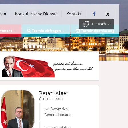
nen
Konsularische Dienste
Kontakt
Deutsch
intment
Termin abfragen
Terminstornierung
Berati Alver
Generalkonsul
Grußwort des
Generalkonsuls
Lebenslauf des