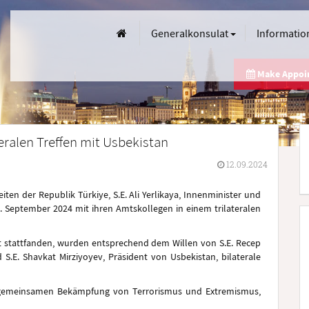
Generalkonsulat
Informatio
Make Appo
eralen Treffen mit Usbekistan
12.09.2024
iten der Republik Türkiye, S.E. Ali Yerlikaya, Innenminister und
12. September 2024 mit ihren Amtskollegen in einem trilateralen
at stattfanden, wurden entsprechend dem Willen von S.E. Recep
 S.E. Shavkat Mirziyoyev, Präsident von Usbekistan, bilaterale
gemeinsamen Bekämpfung von Terrorismus und Extremismus,