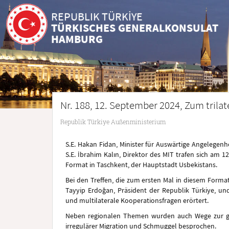
REPUBLIK TÜRKİYE
TÜRKISCHES GENERALKONSULAT
HAMBURG
Nr. 188, 12. September 2024, Zum trilat
Republik Türkiye Außenministerium
S.E. Hakan Fidan, Minister für Auswärtige Angelegenhe
S.E. İbrahim Kalın, Direktor des MIT trafen sich am 
Format in Taschkent, der Hauptstadt Usbekistans.
Bei den Treffen, die zum ersten Mal in diesem Form
Tayyip Erdoğan, Präsident der Republik Türkiye, und
und multilaterale Kooperationsfragen erörtert.
Neben regionalen Themen wurden auch Wege zur 
irregulärer Migration und Schmuggel besprochen.