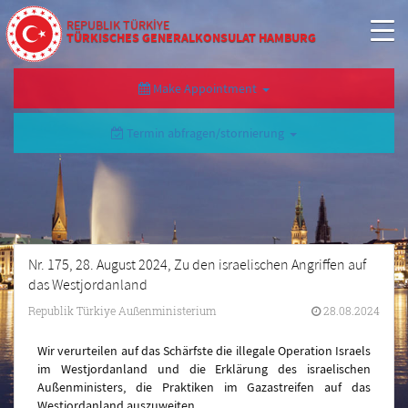
REPUBLIK TÜRKİYE
TÜRKISCHES GENERALKONSULAT HAMBURG
Make Appointment
Termin abfragen/stornierung
Nr. 175, 28. August 2024, Zu den israelischen Angriffen auf
das Westjordanland
Republik Türkiye Außenministerium
28.08.2024
Wir verurteilen auf das Schärfste die illegale Operation Israels
im Westjordanland und die Erklärung des israelischen
Außenministers, die Praktiken im Gazastreifen auf das
Westjordanland auszuweiten.