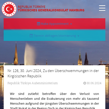
REPUBLIK TÜRKİYE
TÜRKISCHES GENERALKONSULAT HAMBURG
Make Appointment
Termin abfragen/stornierung
Nr. 126, 30. Juni 2024, Zu den Überschwemmungen in der
Kirgisischen Republik
Republik Türkiye Außenministerium
30.06.2024
Wir sind zutiefst betroffen über den Verlust von
Menschenleben und die Evakuierung von mehr als tausend
Menschen aufgrund der jüngsten Überschwemmungen in der
Stadt Nukat in der Region Osch in der Kirgisischen Republik.