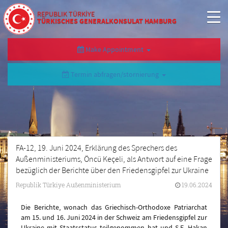
REPUBLIK TÜRKİYE
TÜRKISCHES GENERALKONSULAT HAMBURG
Make Appointment
Termin abfragen/stornierung
FA-12, 19. Juni 2024, Erklärung des Sprechers des
Außenministeriums, Öncü Keçeli, als Antwort auf eine Frage
bezüglich der Berichte über den Friedensgipfel zur Ukraine
Republik Türkiye Außenministerium
19.06.2024
Die Berichte, wonach das Griechisch-Orthodoxe Patriarchat
am 15. und 16. Juni 2024 in der Schweiz am Friedensgipfel zur
Ukraine mit Staatsstatus teilgenommen hat und S.E. Hakan