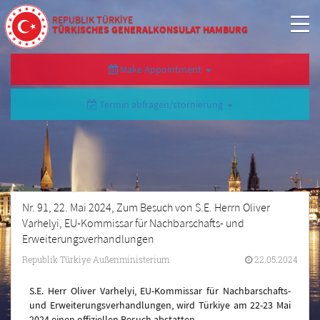
REPUBLIK TÜRKİYE
TÜRKISCHES GENERALKONSULAT HAMBURG
Make Appointment
Termin abfragen/stornierung
Nr. 91, 22. Mai 2024, Zum Besuch von S.E. Herrn Oliver
Varhelyi, EU-Kommissar für Nachbarschafts- und
Erweiterungsverhandlungen
Republik Türkiye Außenministerium
22.05.2024
S.E. Herr Oliver Varhelyi, EU-Kommissar für Nachbarschafts-
und Erweiterungsverhandlungen, wird Türkiye am 22-23 Mai
2024 einen offiziellen Besuch abstatten.