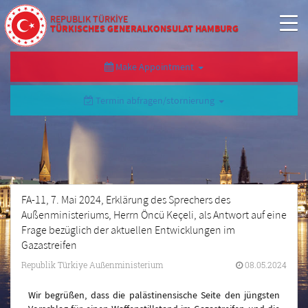
REPUBLIK TÜRKİYE
TÜRKISCHES GENERALKONSULAT HAMBURG
Make Appointment
Termin abfragen/stornierung
FA-11, 7. Mai 2024, Erklärung des Sprechers des
Außenministeriums, Herrn Öncü Keçeli, als Antwort auf eine
Frage bezüglich der aktuellen Entwicklungen im
Gazastreifen
Republik Türkiye Außenministerium
08.05.2024
Wir begrüßen, dass die palästinensische Seite den jüngsten