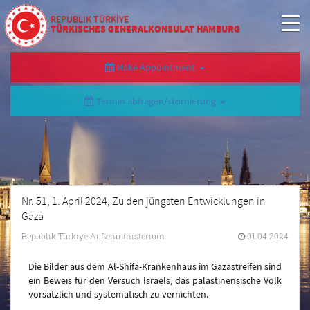
REPUBLIK TÜRKİYE
TÜRKISCHES GENERALKONSULAT HAMBURG
Make Appointment
Termin abfragen/stornierung
Nr. 51, 1. April 2024, Zu den jüngsten Entwicklungen in
Gaza
Republik Türkiye Außenministerium
01.04.2024
Die Bilder aus dem Al-Shifa-Krankenhaus im Gazastreifen sind
ein Beweis für den Versuch Israels, das palästinensische Volk
vorsätzlich und systematisch zu vernichten.