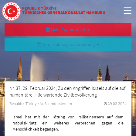
REPUBLIK TÜRKİYE
TÜRKISCHES GENERALKONSULAT HAMBURG
Make Appointment
Termin abfragen/stornierung
Nr. 37, 29. Februar 2024, Zu den Angriffen Israels auf die auf
humanitäre Hilfe wartende Zivilbevölkerung
Republik Türkiye Außenministerium
29.02.2024
Israel hat mit der Tötung von Palästinensern auf dem
Nabulsi-Platz ein weiteres Verbrechen gegen die
Menschlichkeit begangen.