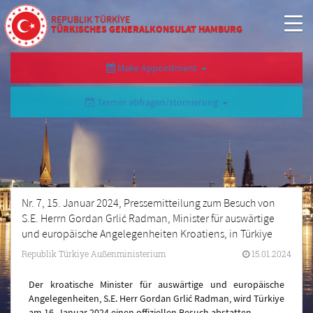
REPUBLIK TÜRKİYE
TÜRKISCHES GENERALKONSULAT HAMBURG
Make Appointment
Termin abfragen/stornierung
Nr. 7, 15. Januar 2024, Pressemitteilung zum Besuch von
S.E. Herrn Gordan Grlić Radman, Minister für auswärtige
und europäische Angelegenheiten Kroatiens, in Türkiye
Republik Türkiye Außenministerium
15.01.2024
Der kroatische Minister für auswärtige und europäische
Angelegenheiten, S.E. Herr Gordan Grlić Radman, wird Türkiye
am 16. Januar 2024 einen offiziellen Besuch abstatten.