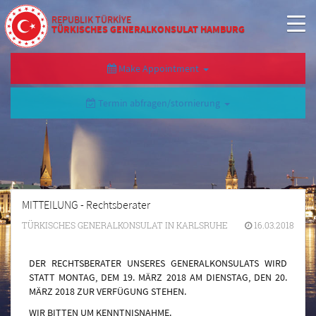
REPUBLIK TÜRKİYE
TÜRKISCHES GENERALKONSULAT HAMBURG
Make Appointment
Termin abfragen/stornierung
MITTEILUNG - Rechtsberater
TÜRKISCHES GENERALKONSULAT IN KARLSRUHE
16.03.2018
DER RECHTSBERATER UNSERES GENERALKONSULATS WIRD
STATT MONTAG, DEM 19. M
ÄRZ
2018 AM DIENSTAG, DEN 20.
MÄRZ 2018 ZUR VERFÜGUNG STEHEN.
WIR BITTEN UM KENNTNISNAHME.